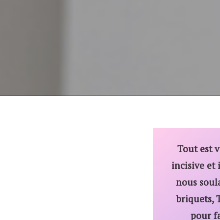
Tout est v
incisive et
nous soula
briquets, 
pour fa