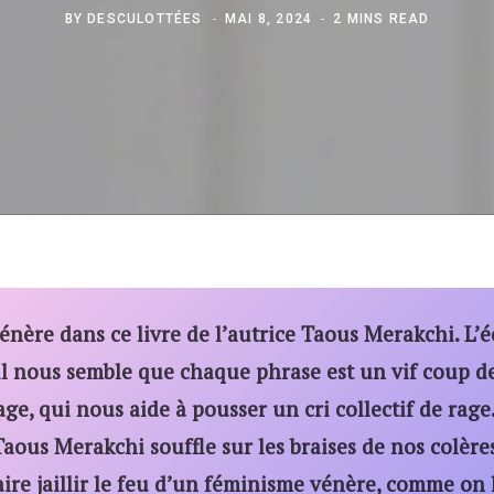
BY
DESCULOTTÉES
MAI 8, 2024
2 MINS READ
énère dans ce livre de l’autrice Taous Merakchi. L’é
 il nous semble que chaque phrase est un vif coup de
ge, qui nous aide à pousser un cri collectif de rage.
Taous Merakchi souffle sur les braises de nos colère
ire jaillir le feu d’un féminisme vénère, comme on 