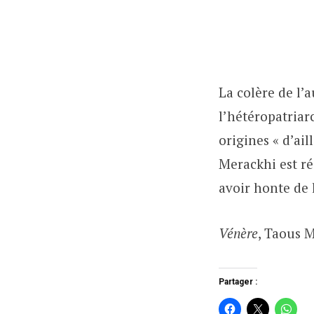
La colère de l’a
l’hétéropatriarc
origines « d’ail
Merackhi est ré
avoir honte de l
Vénère
, Taous M
Partager :