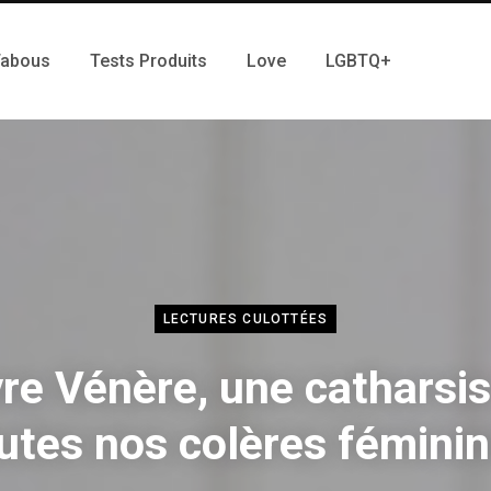
Tabous
Tests Produits
Love
LGBTQ+
LECTURES CULOTTÉES
vre Vénère, une catharsi
utes nos colères fémini