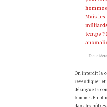
hommes s
Mais les
milliards
temps ? L
anomalie
Taous Mera
On interdit la 
revendiquer et 
dézingue la com
femmes. En plon
dans les nôtres