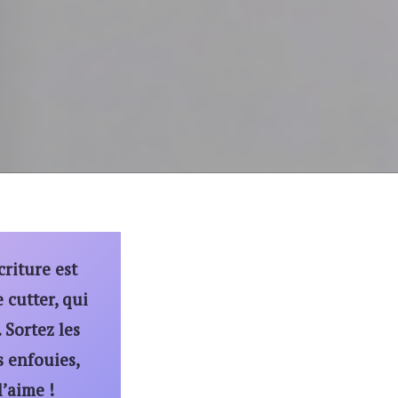
criture est
 cutter, qui
 Sortez les
s enfouies,
l’aime !