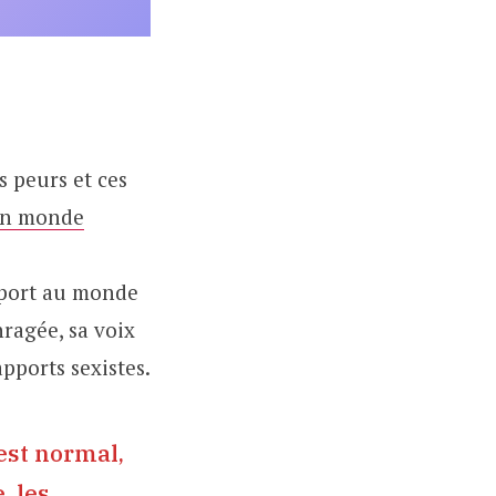
s peurs et ces
un monde
apport au monde
nragée, sa voix
apports sexistes.
 est normal,
, les