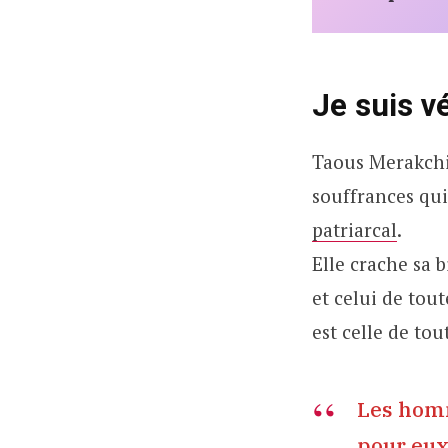
Je suis v
Taous Merakchi 
souffrances qu
patriarcal
.
Elle crache sa 
et celui de tou
est celle de tou
Les homm
pour eux