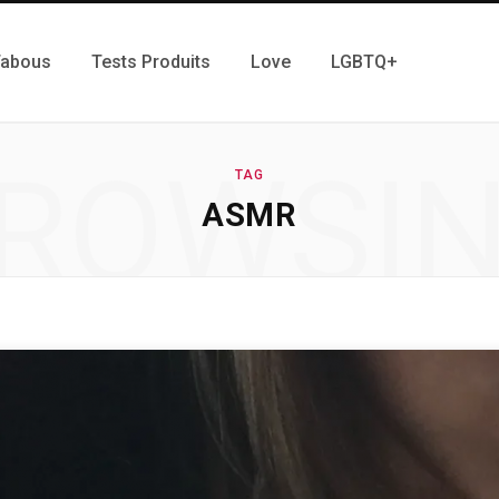
Tabous
Tests Produits
Love
LGBTQ+
ROWSI
TAG
ASMR