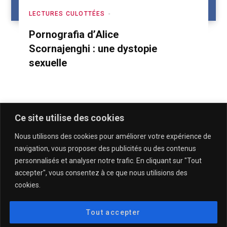
LECTURES CULOTTÉES
Pornografia d’Alice
Scornajenghi : une dystopie
sexuelle
Ce site utilise des cookies
Nous utilisons des cookies pour améliorer votre expérience de
navigation, vous proposer des publicités ou des contenus
personnalisés et analyser notre trafic. En cliquant sur "Tout
accepter", vous consentez à ce que nous utilisions des
cookies.
QUI SOMMES-NOUS & CONTACT
MENTIONS LÉGALES & POLITIQUE DE CONFIDENTIALITÉ
Tout accepter