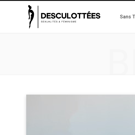
Sans 
B