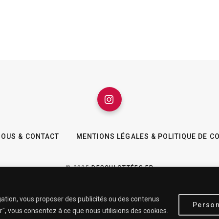
OUS & CONTACT
MENTIONS LÉGALES & POLITIQUE DE C
© 2025
DESCULOTTÉES.FR
TOP
gation, vous proposer des publicités ou des contenus
Person
er", vous consentez à ce que nous utilisions des cookies.