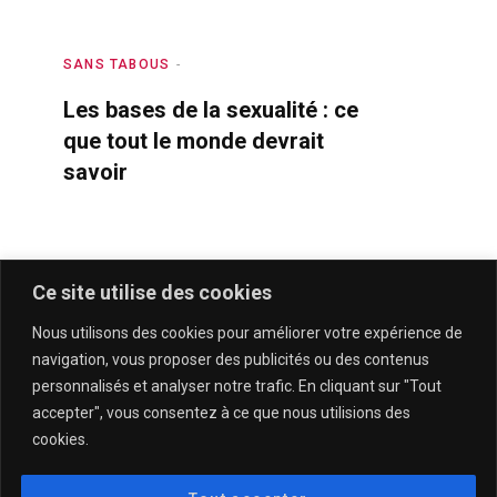
SANS TABOUS
Les bases de la sexualité : ce
que tout le monde devrait
savoir
Ce site utilise des cookies
Nous utilisons des cookies pour améliorer votre expérience de
navigation, vous proposer des publicités ou des contenus
personnalisés et analyser notre trafic. En cliquant sur "Tout
accepter", vous consentez à ce que nous utilisions des
cookies.
QUI SOMMES-NOUS & CONTACT
MENTIONS LÉGALES & POLITIQUE DE CONFIDENTIALITÉ