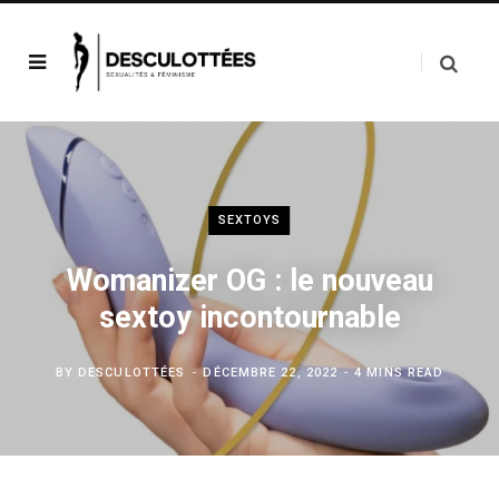
SEXTOYS
Womanizer OG : le nouveau
sextoy incontournable
BY
DESCULOTTÉES
DÉCEMBRE 22, 2022
4 MINS READ