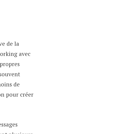
ve de la
orking avec
 propres
 souvent
moins de
on pour créer
essages