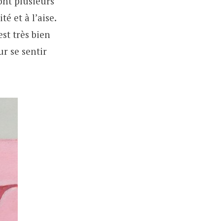
ont plusieurs
té et à l’aise.
est très bien
r se sentir