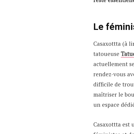
Le fémin
Casaxottta (à li
tatoueuse
Tatu
actuellement se
rendez-vous ave
difficile de tro
maîtriser le bo
un espace dédi
Casaxottta est