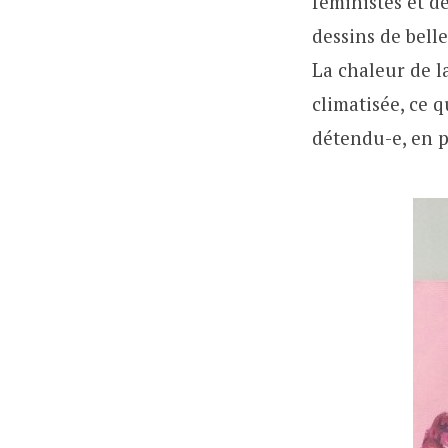
féministes et d
dessins de belle
La chaleur de la
climatisée, ce 
détendu-e, en p