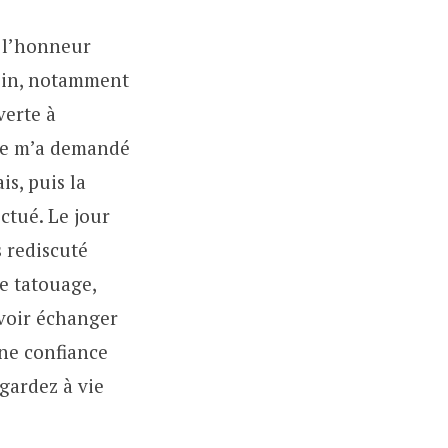
u l’honneur
soin, notamment
verte à
lle m’a demandé
is, puis la
ctué. Le jour
s rediscuté
le tatouage,
voir échanger
ine confiance
gardez à vie