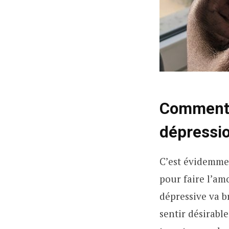
Comment p
dépressio
C’est évidemment
pour faire l’am
dépressive va br
sentir désirable