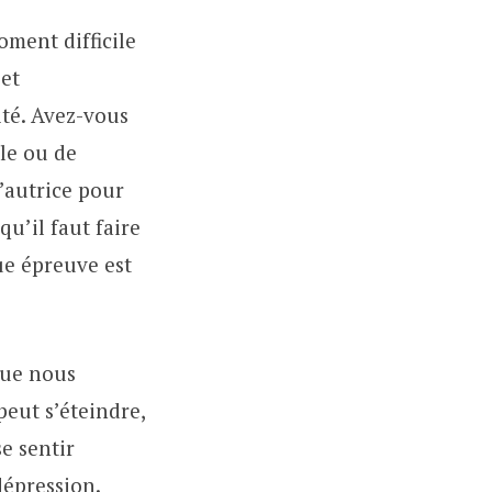
oment difficile
 et
ité. Avez-vous
ple ou de
’autrice pour
qu’il faut faire
ue épreuve est
que nous
peut s’éteindre,
se sentir
dépression.