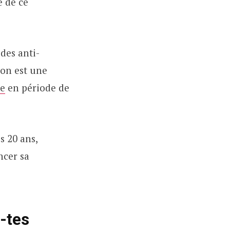
e de ce
des anti-
 on est une
le
en période de
s 20 ans,
ncer sa
s-tes