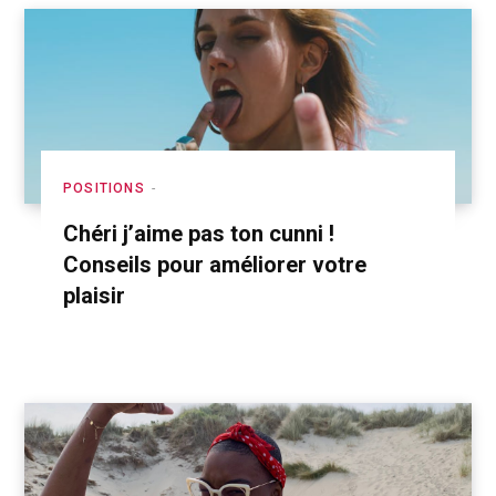
POSITIONS
Chéri j’aime pas ton cunni !
Conseils pour améliorer votre
plaisir