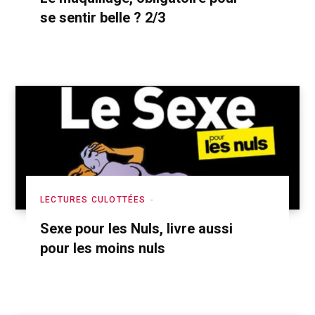
se sentir belle ? 2/3
LECTURES CULOTTÉES
Sexe pour les Nuls, livre aussi
pour les moins nuls