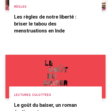
RÈGLES
Les règles de notre liberté :
briser le tabou des
menstruations en Inde
LECTURES CULOTTÉES
Le goût du baiser, un roman