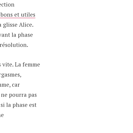
rection
 bons et utiles
 glisse Alice.
avant la phase
 résolution.
s vite. La femme
orgasmes,
mme, car
 ne pourra pas
si la phase est
ne