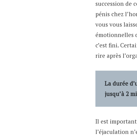
succession de c
pénis chez l’ho
vous vous laisse
émotionnelles d
c’est fini. Cer
rire après l’or
La durée d’
jusqu’à 2 m
Il est importan
l’éjaculation n