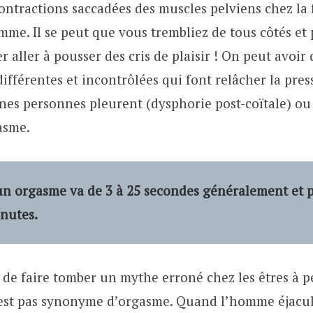
ontractions saccadées des muscles pelviens chez la
mme. Il se peut que vous trembliez de tous côtés et 
r aller à pousser des cris de plaisir ! On peut avoir
ifférentes et incontrôlées qui font relâcher la pre
taines personnes pleurent (dysphorie post-coïtale) o
gasme.
un orgasme va de 3 à 25 secondes généralement et p
inutes.
t de faire tomber un mythe erroné chez les êtres à p
’est pas synonyme d’orgasme. Quand l’homme éjacule