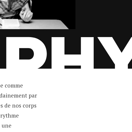
mme comme
udainement par
es de nos corps
e rythme
r une