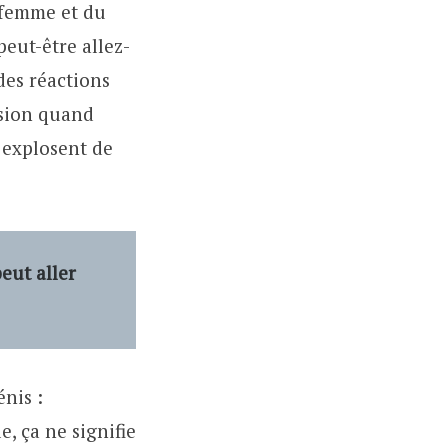
 femme et du
peut-être allez-
 des réactions
ssion quand
u explosent de
eut aller
énis :
, ça ne signifie