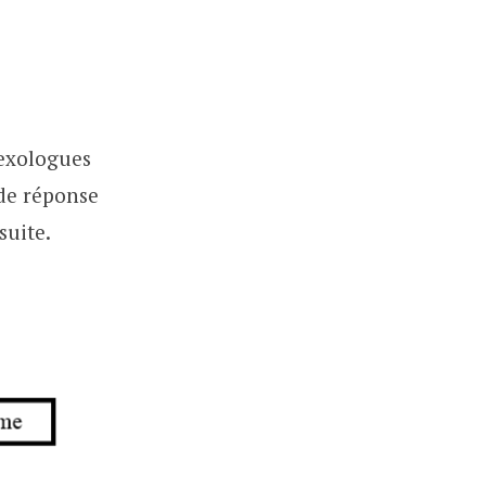
sexologues
 de réponse
suite.