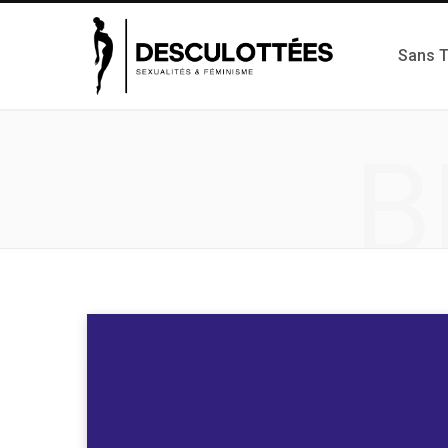
Sans 
B