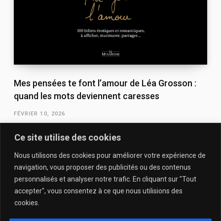
Mes pensées te font l’amour de Léa Grosson :
quand les mots deviennent caresses
FÉVRIER 10, 2026
Ce site utilise des cookies
Nous utilisons des cookies pour améliorer votre expérience de
navigation, vous proposer des publicités ou des contenus
personnalisés et analyser notre trafic. En cliquant sur "Tout
accepter", vous consentez à ce que nous utilisions des
cookies.
QUI SOMMES-NOUS & CONTACT