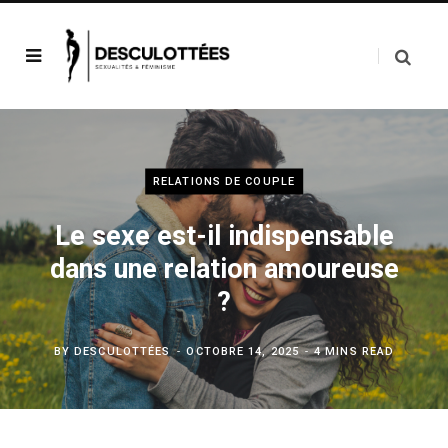
RELATIONS DE COUPLE
Le sexe est-il indispensable
dans une relation amoureuse
?
BY
DESCULOTTÉES
OCTOBRE 14, 2025
4 MINS READ