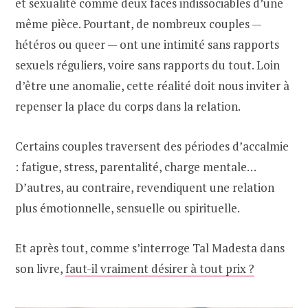
et sexualité comme deux faces indissociables d’une
même pièce. Pourtant, de nombreux couples —
hétéros ou queer — ont une intimité sans rapports
sexuels réguliers, voire sans rapports du tout. Loin
d’être une anomalie, cette réalité doit nous inviter à
repenser la place du corps dans la relation.
Certains couples traversent des périodes d’accalmie
: fatigue, stress, parentalité, charge mentale…
D’autres, au contraire, revendiquent une relation
plus émotionnelle, sensuelle ou spirituelle.
Et après tout, comme s’interroge Tal Madesta dans
son livre,
faut-il vraiment désirer à tout prix ?