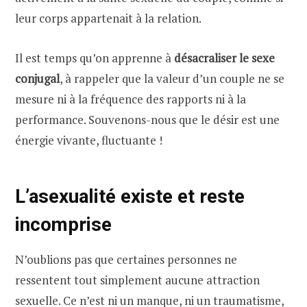
leur corps appartenait à la relation.
Il est temps qu’on apprenne à
désacraliser le sexe
conjugal
, à rappeler que la valeur d’un couple ne se
mesure ni à la fréquence des rapports ni à la
performance. Souvenons-nous que le désir est une
énergie vivante, fluctuante !
L’asexualité existe et reste
incomprise
N’oublions pas que certaines personnes ne
ressentent tout simplement aucune attraction
sexuelle. Ce n’est ni un manque, ni un traumatisme,