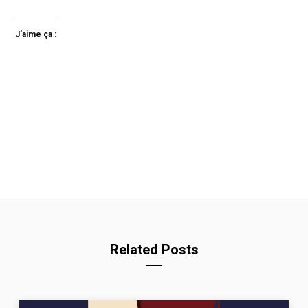
J’aime ça :
Related Posts