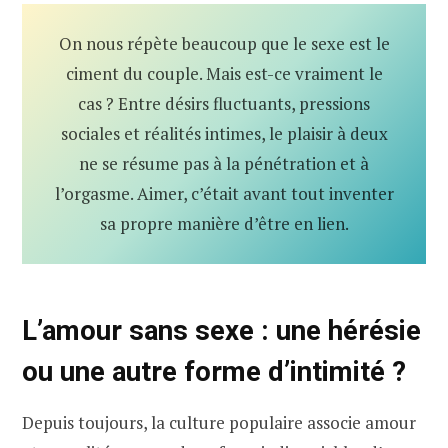
On nous répète beaucoup que le sexe est le
ciment du couple. Mais est-ce vraiment le
cas ? Entre désirs fluctuants, pressions
sociales et réalités intimes, le plaisir à deux
ne se résume pas à la pénétration et à
l’orgasme. Aimer, c’était avant tout inventer
sa propre manière d’être en lien.
L’amour sans sexe : une hérésie
ou une autre forme d’intimité ?
Depuis toujours, la culture populaire associe amour