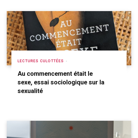
LECTURES CULOTTÉES
Au commencement était le
sexe, essai sociologique sur la
sexualité