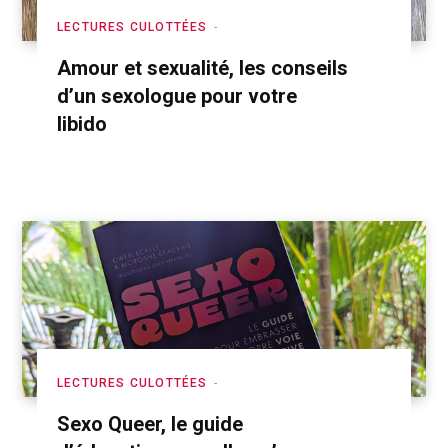
LECTURES CULOTTÉES
Amour et sexualité, les conseils
d’un sexologue pour votre
libido
LECTURES CULOTTÉES
Sexo Queer, le guide