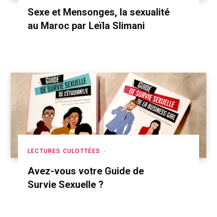
Sexe et Mensonges, la sexualité
au Maroc par Leïla Slimani
LECTURES CULOTTÉES
Avez-vous votre Guide de
Survie Sexuelle ?