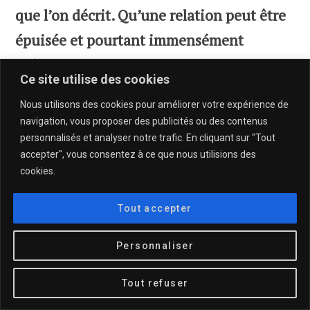
que l’on décrit. Qu’une relation peut être
épuisée et pourtant immensément
précieuse.
Ce site utilise des cookies
Nous utilisons des cookies pour améliorer votre expérience de
Après une rupture d’une relation longue, le défi
navigation, vous proposer des publicités ou des contenus
n’est pas seulement de survivre à la séparation. Le
personnalisés et analyser notre trafic. En cliquant sur "Tout
véritable défi consiste à apprendre à honorer ce qui
accepter", vous consentez à ce que nous utilisions des
cookies.
a existé sans rester prisonnière de ce qui n’existe
plus. C’est aussi accepter qu’on n’aimera plus jamais
Tout accepter
personne de la même façon. C’est devoir offrir à son
coeur le temps de guérir et de recoller les mille
Personnaliser
morceaux brisés.
Tout refuser
Je n’en suis pas encore vraiment au stade de